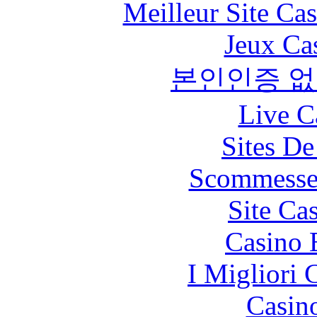
Meilleur Site Ca
Jeux Ca
본인인증 없
Live C
Sites De
Scommesse 
Site Ca
Casino 
I Migliori
Casin