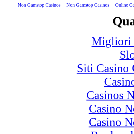
Non Gamstop Casinos
Non Gamstop Casinos
Online Ca
Qual
Migliori
Sl
Siti Casino
Casin
Casinos 
Casino N
Casino N