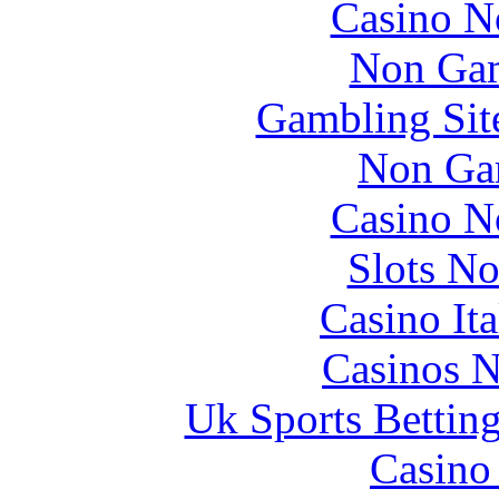
Casino N
Non Gam
Gambling Sit
Non Ga
Casino N
Slots N
Casino It
Casinos 
Uk Sports Bettin
Casino 