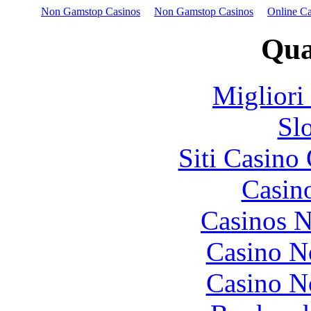
Non Gamstop Casinos
Non Gamstop Casinos
Online Ca
Qual
Migliori
Sl
Siti Casino
Casin
Casinos 
Casino N
Casino N